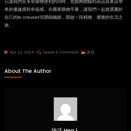
它讓我們在享受購物便利的同時，也能夠體驗到高品質產品帶
來的優越感和幸福感。在國泰購物平臺，讓我們一起挑選屬於
自己的le creuset琺瑯鑄鐵鍋，開啟一段精緻、優雅的生活之
旅。
On
Apr 22, 2024
Leave A Comment
家居
Le
Creuset：
About The Author
品
質
生
活
的
完
美
融
快活 Hea人