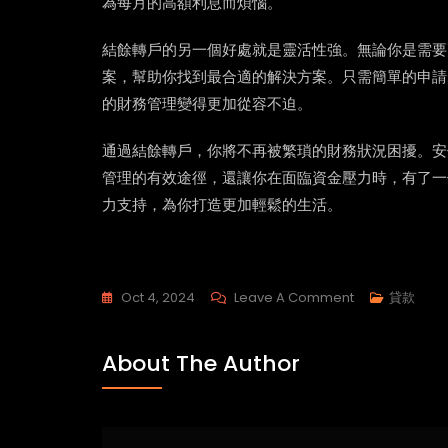
為每月的高額利息而煩惱。
結餘轉戶的另一個好處就是靈活性強。無論你是需要
案，幫助你找到最合適的解決方案。只需簡單的申請
的財務管理變得更加從容不迫。
通過結餘轉戶，你將不再被繁瑣的財務狀況困擾。安
管理的有效途徑，還讓你在面臨資金壓力時，有了一
力支持，為你打造更加輕鬆的生活。
On
Oct 4, 2024
Leave A Comment
貸款
結
餘
About The Author
轉
戶
易