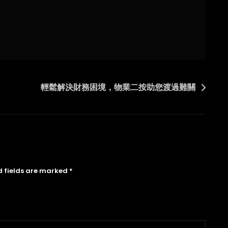
輕鬆解決財務困境，物業二按助您渡過難關
d fields are marked
*