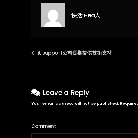
批
有
快活 Hea人
什
麼
用，
真
的
Post
it support公司長期提供技術支持
可
navigation
以
解
決
財
Leave a Reply
務
Your email address will not be published.
Require
難
題
嗎
Comment
*