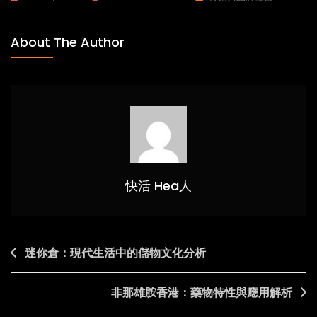
手
提
About The Author
袋
的
重
要
性
與
實
用
快活 Hea人
性
探
討
Post
迷你倉：現代生活中的儲物文化分析
navigation
非那雄胺香港：藥物特性與應用解析