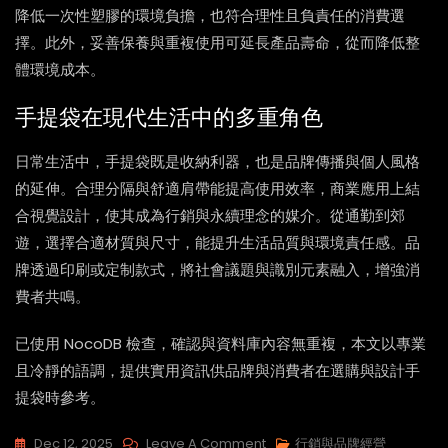
降低一次性塑膠的環境負擔，也符合理性且負責任的消費選
擇。此外，妥善保養與重複使用可延長產品壽命，從而降低整
體環境成本。
手提袋在現代生活中的多重角色
日常生活中，手提袋既是收納利器，也是品牌傳播與個人風格
的延伸。合理分隔與舒適肩帶能提高使用效率，商業應用上結
合視覺設計，使其成為行銷與永續理念的媒介。從通勤到郊
遊，選擇合適材質與尺寸，能提升生活品質與環境責任感。品
牌透過印刷或定制款式，將社會議題與識別元素融入，增強消
費者共鳴。
已使用 NocoDB 檢查，確認與資料庫內容無重複，本文以專業
且冷靜的語調，提供實用資訊供品牌與消費者在選購與設計手
提袋時參考。
On
Dec 12, 2025
Leave A Comment
行銷與品牌經營