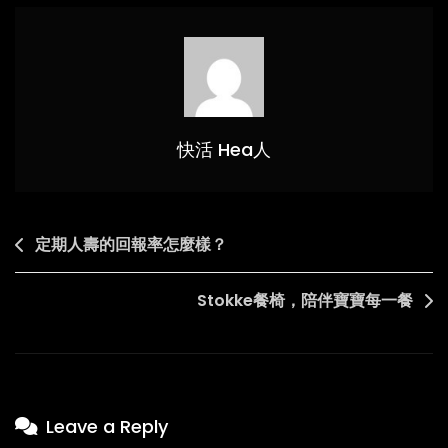
美
容？
香
港
寵
物
快活 Hea人
相
關
課
Post
定期人壽的回報率怎麼樣？
程
navigation
為
你
Stokke餐椅，陪伴寶寶每一餐
鋪
路
Leave a Reply