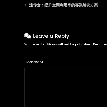
與
Post
迷你倉：提升空間利用率的專業解決方案
都
navigation
市
生
活
的
Leave a Reply
交
Your email address will not be published.
Require
匯
點
Comment
*