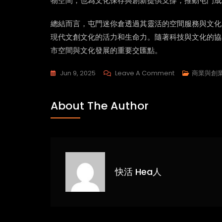
物空間，也為文化保存與創新提供支撐，推動屯門成
總結而言，屯門迷你倉透過其靈活的空間服務與文化
現代文創文化的活力和生命力。隨著科技與文化的協
市空間與文化發展的重要交匯點。
On
Jun 9, 2025
Leave A Comment
商業與創
屯
門
About The Author
迷
你
倉：
現
代
快活 Hea人
文
創
文
化