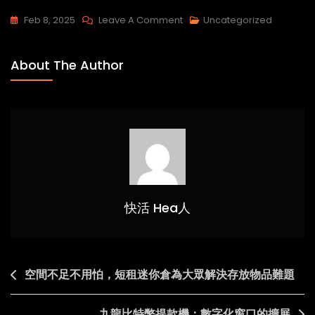
On
Feb 8, 2025
Leave A Comment
Uncategorized
商
務
About The Author
人
士
福
音：
服
務
式
住
快活 Hea人
宅
如
何
Post
空間不足不用怕，短租迷你倉為大眾解決存放物品難題
提
navigation
升
工
九龍比特幣提款機：數字化窗口的擴展