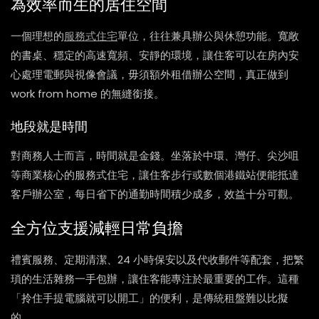
為效率而生的居住空間
一個理想的
服務式住宅
單位，往往兼具辦公與休憩功能。寬敞
的書桌、穩定的高速寬頻、安靜的環境，讓住客可以在房內安
心處理電郵與視像會議，毋須額外租借辦公空間，真正做到
work from home 的無縫銜接。
地段就是時間
對商務人士而言，時間就是金錢。坐落於中環、灣仔、尖沙咀
等商業核心的服務式住宅，讓住客步行或數個港鐵站便能抵達
客戶辦公室，每日省下的通勤時間積少成多，效益十分可觀。
全方位支援減輕日常負擔
禮賓服務、定期清潔、24 小時保安以及代收郵件等配套，把繁
瑣的生活雜務一手包辦，讓住客能專注於最重要的工作。這種
「拎住手提電腦就可以開工」的便利，是傳統租盤難以比擬
的。