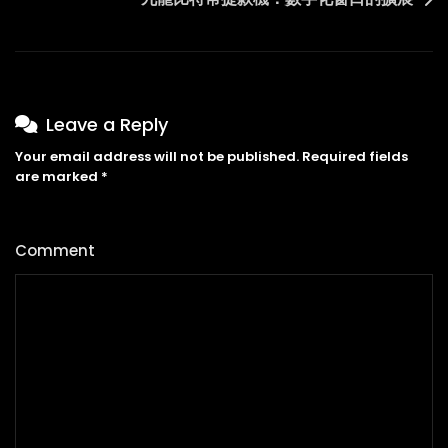
作
與
生
活
Leave a Reply
效
率
Your email address will not be published.
Required fields
are marked
*
Comment
*