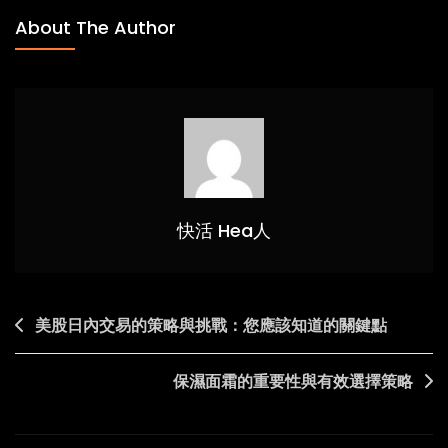
司
About The Author
銀
行
戶
口
申
請
全
攻
快活 Hea人
略：
輕
鬆
Post
美股日內交易的策略與挑戰：您應該知道的關鍵點
開
navigation
設
省
保濕面霜的重要性與有效選擇策略
時
又