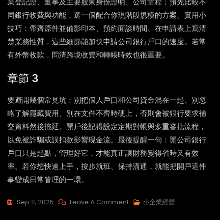
業登記證、董事及主要股東身份證明、公司章程；預先比較不
同銀行收費與功能，選一個配合你現階段規模的方案。實用小
技巧：帶齊原件並備影印本、預約面談時間、在申請表上寫清
楚業務性質，這些細節能加快申請公司銀行戶口的速度。若常
有外幣收款，問清跨境收費和轉帳時效也很重要。
章節 3
要避開幾個常見坑：別把個人戶口和公司資金混在一起、別忽
略了解隱藏費用、別在文件不齊時硬上，否則會被銀行要求補
交資料然後拖延。開戶後記得設定定期對帳與多重審批流程，
以免被詐騙或誤扣款影響現金流。最後提醒一句：開公司銀行
戶口只是起點，管理好它，才能真正讓財務變得省時又有效
率。若你想快速上手，按步就班、保持溝通，就能把開戶這件
事變成日常管理的一環。
On
Sep 11, 2025
Leave A Comment
小企業經營
公