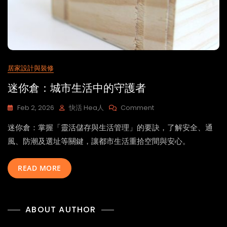
居家設計與裝修
迷你倉：城市生活中的守護者
On
Feb 2, 2026
快活 Hea人
Comment
迷
迷你倉：掌握「靈活儲存與生活管理」的要訣，了解安全、通
你
倉：
風、防潮及選址等關鍵，讓都市生活重拾空間與安心。
城
市
READ MORE
生
活
中
的
ABOUT AUTHOR
守
護