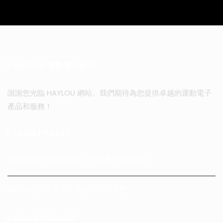
HAYLOU 運動電子產品
謝謝您光臨 HAYLOU 網站。我們期待為您提供卓越的運動電子
產品和服務！
LATEST POSTS
香港虛擬辦公室全攻略：你需要知道的重點
關於終止懷孕手術，這篇一次說清楚
ADVERTISEMENT